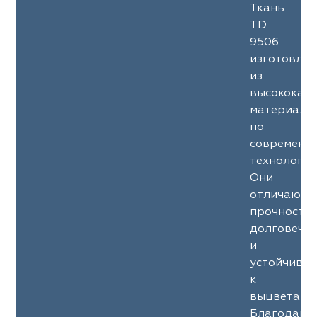
Ткань
ephant
ephant
Altamarca
Altamarca
TD
9506
ya
ya
Musso Durani
Musso Durani
изготовле
из
 Luxe
 Luxe
Prime-Sama
Prime-Sama
высококач
материало
mout
mout
Elysium
Elysium
по
современн
ko Line
ko Line
Forever
Forever
технология
Они
onto
onto
Lidoma Home
Lidoma Home
отличаютс
прочность
obella
obella
Bondy
Bondy
долговечн
и
dotessuti
dotessuti
Cassandra
Cassandra
устойчиво
к
ntex-M
ntex-M
Symphony
Symphony
выцветани
Благодаря