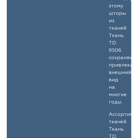
ena
ena
Philosophy
Philosophy
этому
шторы
as Prime
as Prime
Trento Studio
Nur
из
тканей
cartina
ento Studio
Nur
LoomArt
Ткань
TD
om Art
cartina
9506
сохраняют
привлекат
внешний
вид
на
многие
годы.
Ассортиме
тканей
Ткань
TD