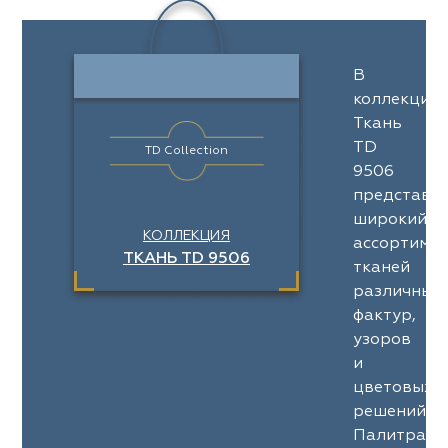
eko
ya Home
Windeco
Adeko
 Collection
ndeco
Esperanza
Laime Collection
В
na Lisa
peranza
Kerem
Mona Lisa
коллекции
Ткань
ssange
rem
Vip Camilla
Dessange
TD
TD Collection
9506
nterior
O'Interior
 Camilla
Malurus
представл
udio
Studio
широкий
КОЛЛЕКЦИЯ
rk Deco
lurus
Dr.Deco
Park Deco
ассортимен
ТКАНЬ TD 9506
тканей
stex
stex
Hasbor
Dr.Deco
различных
фактур,
ie
sbor
Black
Jolie
узоров
и
pe
pe
VRN Home
Black
цветовых
решений.
lange
N Home
Decolab
Melange
Палитра