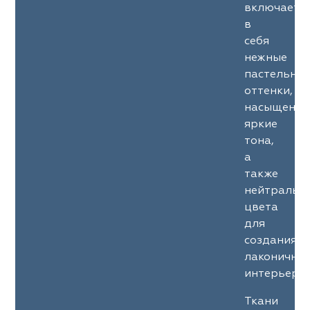
включает
ia
colab
Avgust
Sofia
в
себя
til Express
gust
Megara
Megara
нежные
пастельны
sa
sa
Lyra
Lyra
оттенки,
насыщенны
ksan
ksan
Ultra fabrics
Ultra fabrics
яркие
тона,
azontextile
azontextile
Lara
Lara
а
также
eezz
eezz
WGART
WGART
нейтральн
цвета
a Textile
a Textile
INN textile
Textil Express
для
создания
nbrella
 textile
Laime Collection
Winbrella
лаконичны
интерьеров
etintex
etintex
Marufabrics
Marufabrics
Ткани