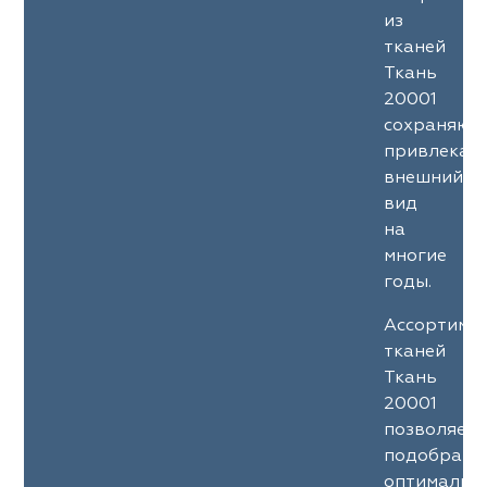
ena
ena
Philosophy
Philosophy
из
тканей
as Prime
as Prime
Trento Studio
Nur
Ткань
20001
cartina
ento Studio
Nur
LoomArt
сохраняют
привлекат
om Art
cartina
внешний
вид
на
многие
годы.
Ассортиме
тканей
Ткань
20001
позволяет
подобрать
оптимальн