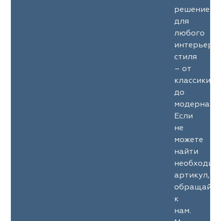
решение
для
любого
интерьерн
стиля
– от
классики
до
модерна.
Если
не
можете
найти
необходим
артикул,
обращайте
к
нам.