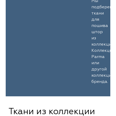
Мы
подберем
ткани
для
пошива
штор
из
коллекции
Коллекция
Parma
или
другой
коллекции
бренда.
Ткани из коллекции