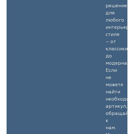
решение
для
любого
интерьерн
стиля
– от
классики
до
модерна.
Если
не
можете
найти
необходим
артикул,
обращайте
к
нам.