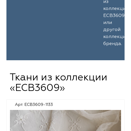
из
коллекции
ECB3609
или
другой
коллекции
бренда.
Ткани из коллекции
«ECB3609»
Арт. ECB3609-1133