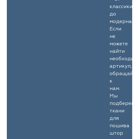
классики
до
модерна.
Если
не
можете
найти
необходим
артикул,
обращайте
к
нам.
Мы
подберем
ткани
для
пошива
штор