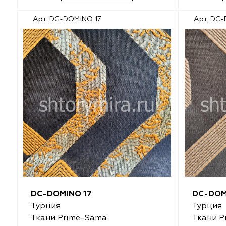
Malurus
O'Interior Studio
Арт. DC-DOMINO 17
Арт. DC
Park Deco
Malurus
Dr.Deco
Park Deco
Vistex
Vistex
Hasbor
Dr.Deco
Jolie
Hasbor
Black
Jolie
Nope
Nope
DC-DOMINO 17
DC-DOM
VRN Home
Black
Турция
Турция
Ткани Prime-Sama
Ткани P