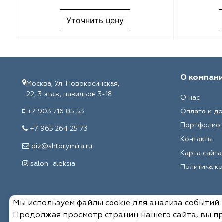
Melange
VRN Home
Уточнить цену
Decolab
Melange
Sofia
Decolab
Avgust
Sofia
О компан
Москва, Ул. Новокосинская,
22, 3 этаж, павильон 3-18
О нас
Textil Express
Avgust
+7 903 716 85 53
Оплата и д
Megara
Megara
Портфолио
+7 965 264 25 73
Контакты
Aisa
Aisa
diz@shtorymira.ru
Карта сайта
salon_aleksia
Политика к
Lyra
Lyra
Meksan
Meksan
Мы используем файлы cookie для анализа событий
© 2026, Мировые ткани. Все права защищены.
Продолжая просмотр страниц нашего сайта, вы пр
Ultra fabrics
Ultra fabrics