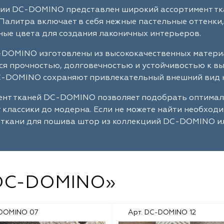
ции DC-DOMINO представлен широкий ассортимент тка
Палитра включает в себя нежные пастельные оттенки,
ые цвета для создания лаконичных интерьеров.
-DOMINO изготовлены из высококачественных материа
я прочностью, долговечностью и устойчивостью к в
C-DOMINO сохраняют привлекательный внешний вид н
ент тканей DC-DOMINO позволяет подобрать оптимал
т классики до модерна. Если не можете найти необход
 ткани для пошива штор из коллекциий DC-DOMINO ил
«DC-DOMINO»
-DOMINO 07
Арт. DC-DOMINO 12