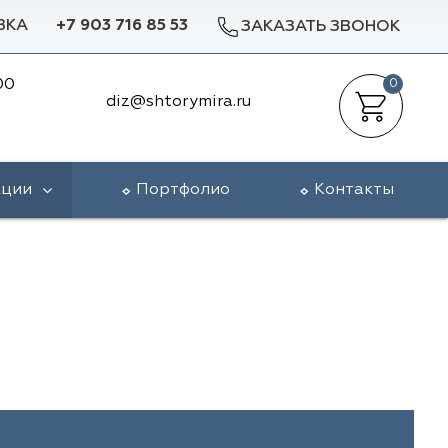
ВКА
+7 903 716 85 53
ЗАКАЗАТЬ ЗВОНОК
00
0
diz@shtorymira.ru
кции
Портфолио
Контакты