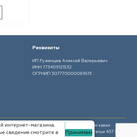
Реквизиты
ИП Руженцев Алексей Валерьевич
ИНН 773409121532
ОГРНИП 307770000069513
ий интернет-магазина.
те носит ознакомительный характер и ни при каких
ной офертой, определяемой положениями Статьи 437 ГК
ые сведения смотрите в
Принимаю