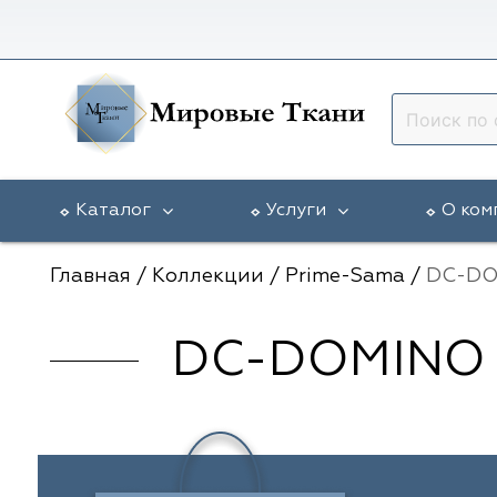
Каталог
Услуги
О ком
Главная
/
Коллекции
/
Prime-Sama
/
DC-DO
DC-DOMINO 
Vip Dekor
Доставка в регионы
Гарантии
5 Авеню
Arya Home
Разработка эскиза окна
Статьи
Galleria Arben