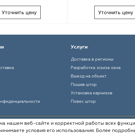
Уточнить цену
Уточнить цену
ии
Услуги
Доставка в регионы
оставка
Разработка эскиза окна
Выезд на объект
Пошив штор
Установка карнизов
онфиденциальности
Повес штор
 на нашем веб-сайте и корректной работы всех функц
Вся информация на данном сай
условиях не является публич
инимаете условия его использования. Более подробн