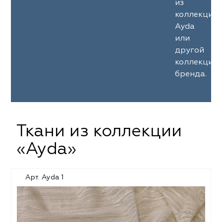
из
коллекции
Ayda
или
другой
коллекции
бренда.
Ткани из коллекции
«Ayda»
Арт. Ayda 1