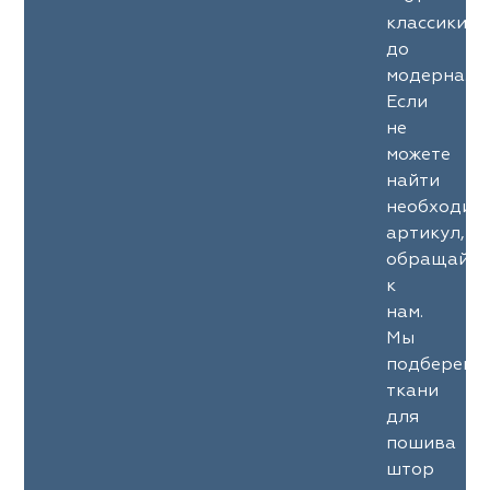
классики
до
модерна.
Если
не
можете
найти
необходим
артикул,
обращайте
к
нам.
Мы
подберем
ткани
для
пошива
штор