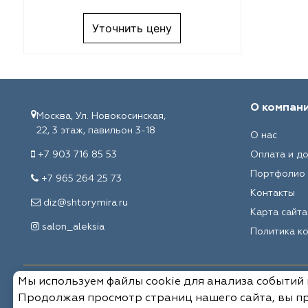
Melange
VRN Home
Уточнить цену
Decolab
Melange
Sofia
Decolab
Avgust
Sofia
О компан
Москва, Ул. Новокосинская,
22, 3 этаж, павильон 3-18
О нас
Textil Express
Avgust
+7 903 716 85 53
Оплата и д
Megara
Megara
Портфолио
+7 965 264 25 73
Контакты
Aisa
Aisa
diz@shtorymira.ru
Карта сайта
salon_aleksia
Политика к
Lyra
Lyra
Meksan
Meksan
Мы используем файлы cookie для анализа событий
© 2026, Мировые ткани. Все права защищены.
Продолжая просмотр страниц нашего сайта, вы пр
Ultra fabrics
Ultra fabrics