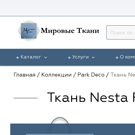
Каталог
Услуги
О ком
Главная
/
Коллекции
/
Park Deco
/
Ткань Ne
Ткань Nesta 
Vip Dekor
Доставка в регионы
Гарантии
5 Авеню
Arya Home
Разработка эскиза окна
Статьи
Galleria Arben