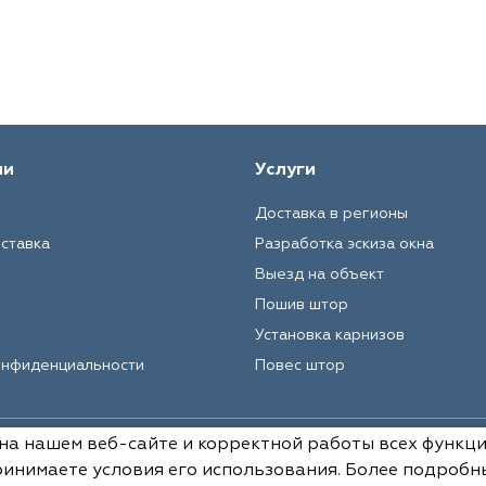
ии
Услуги
Доставка в регионы
оставка
Разработка эскиза окна
Выезд на объект
Пошив штор
Установка карнизов
онфиденциальности
Повес штор
 на нашем веб-сайте и корректной работы всех функц
Вся информация на данном сай
условиях не является публич
инимаете условия его использования. Более подробн