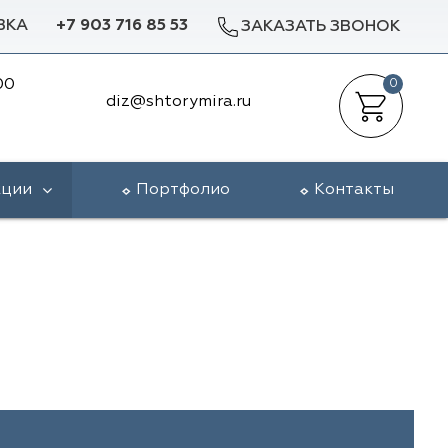
ВКА
+7 903 716 85 53
ЗАКАЗАТЬ ЗВОНОК
00
0
diz@shtorymira.ru
кции
Портфолио
Контакты