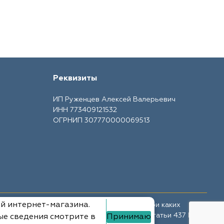
Реквизиты
ИП Руженцев Алексей Валерьевич
ИНН 773409121532
ОГРНИП 307770000069513
ий интернет-магазина.
те носит ознакомительный характер и ни при каких
ной офертой, определяемой положениями Статьи 437 ГК
ые сведения смотрите в
Принимаю