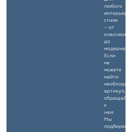
любого
интерьерн
стиля
– от
классики
до
модерна.
Если
не
можете
найти
необходим
артикул,
обращайте
к
нам.
Мы
подберем