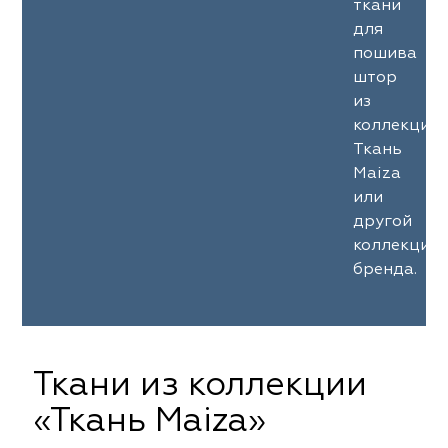
ткани
для
пошива
штор
из
коллекции
Ткань
Maiza
или
другой
коллекции
бренда.
Ткани из коллекции
«Ткань Maiza»