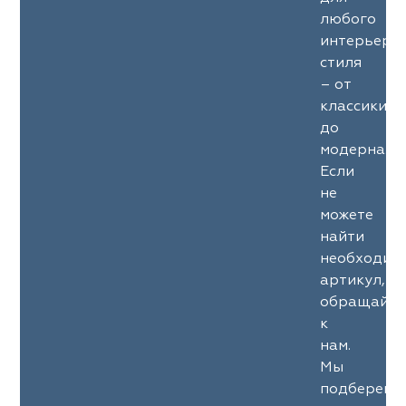
любого
интерьерн
стиля
– от
классики
до
модерна.
Если
не
можете
найти
необходим
артикул,
обращайте
к
нам.
Мы
подберем