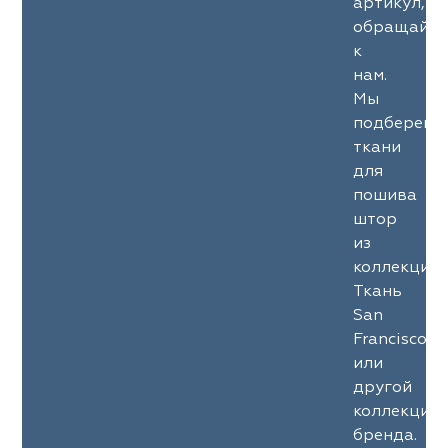
артикул,
обращайте
к
нам.
Мы
подберем
ткани
для
пошива
штор
из
коллекции
Ткань
San
Francisco
или
другой
коллекции
бренда.