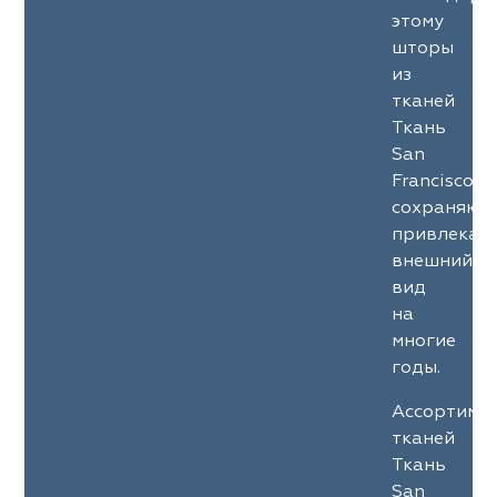
ena
ena
Philosophy
Philosophy
этому
шторы
as Prime
as Prime
Trento Studio
Nur
из
тканей
cartina
ento Studio
Nur
LoomArt
Ткань
San
om Art
cartina
Francisco
сохраняют
привлекат
внешний
вид
на
многие
годы.
Ассортиме
тканей
Ткань
San