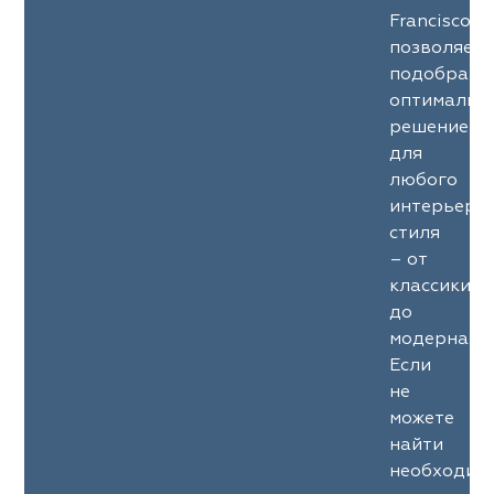
Francisco
позволяет
подобрать
оптимальн
решение
для
любого
интерьерн
стиля
– от
классики
до
модерна.
Если
не
можете
найти
необходим