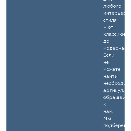
любого
интерьерн
стиля
– от
классики
до
модерна.
Если
не
можете
найти
необходим
артикул,
обращайте
к
нам.
Мы
подберем