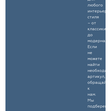
любого
интерьерн
стиля
– от
классики
до
модерна.
Если
не
можете
найти
необходим
артикул,
обращайте
к
нам.
Мы
подберем