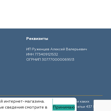
Реквизиты
ИП Руженцев Алексей Валерьевич
ИНН 773409121532
ОГРНИП 307770000069513
ий интернет-магазина.
те носит ознакомительный характер и ни при каких
ной офертой, определяемой положениями Статьи 437 ГК
ые сведения смотрите в
Принимаю