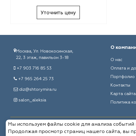
Melange
VRN Home
Уточнить цену
Decolab
Melange
Sofia
Decolab
Avgust
Sofia
О компан
Москва, Ул. Новокосинская,
22, 3 этаж, павильон 3-18
О нас
Textil Express
Avgust
+7 903 716 85 53
Оплата и д
Megara
Megara
Портфолио
+7 965 264 25 73
Контакты
Aisa
Aisa
diz@shtorymira.ru
Карта сайта
salon_aleksia
Политика к
Lyra
Lyra
Meksan
Meksan
Мы используем файлы cookie для анализа событий
© 2026, Мировые ткани. Все права защищены.
Продолжая просмотр страниц нашего сайта, вы пр
Ultra fabrics
Ultra fabrics