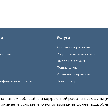
ии
Услуги
Доставка в регионы
оставка
Разработка эскиза окна
Выезд на объект
Пошив штор
Установка карнизов
онфиденциальности
Повес штор
 на нашем веб-сайте и корректной работы всех функц
Вся информация на данном сай
условиях не является публич
инимаете условия его использования. Более подробн