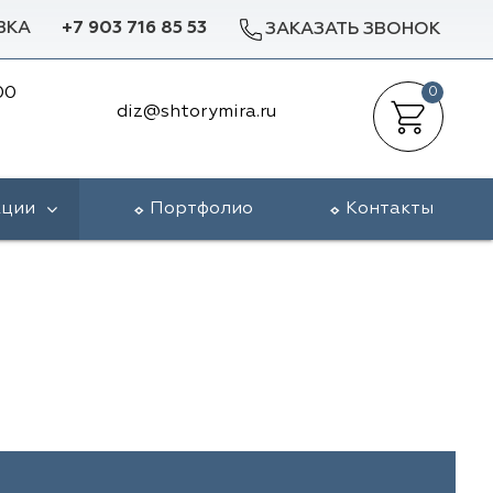
ВКА
+7 903 716 85 53
ЗАКАЗАТЬ ЗВОНОК
00
0
diz@shtorymira.ru
кции
Портфолио
Контакты