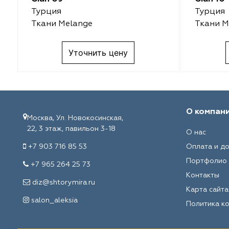
Турция
Турция
Amazontextile
Amazontextile
Ткани Melange
Ткани M
Lara
Lara
Уточнить цену
Breezz
Breezz
WGART
WGART
О компан
Anka Textile
Anka Textile
Москва, Ул. Новокосинская,
22, 3 этаж, павильон 3-18
О нас
INN textile
Textil Express
+7 903 716 85 53
Оплата и д
Портфолио
+7 965 264 25 73
Winbrella
INN textile
Контакты
diz@shtorymira.ru
Карта сайта
Laime Collection
Winbrella
salon_aleksia
Политика к
Chetintex
Chetintex