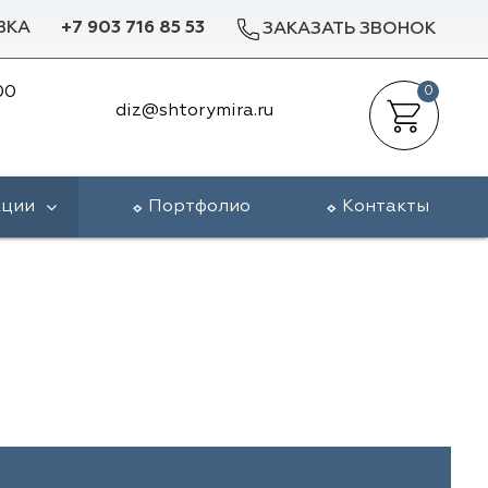
ВКА
+7 903 716 85 53
ЗАКАЗАТЬ ЗВОНОК
00
0
diz@shtorymira.ru
кции
Портфолио
Контакты