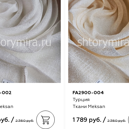
-002
FA2900-004
Турция
eksan
Ткани Meksan
руб. /
1 789 руб. /
2 380 руб.
2 380 руб.