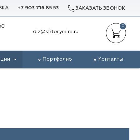
ВКА
+7 903 716 85 53
ЗАКАЗАТЬ ЗВОНОК
00
0
diz@shtorymira.ru
кции
Портфолио
Контакты