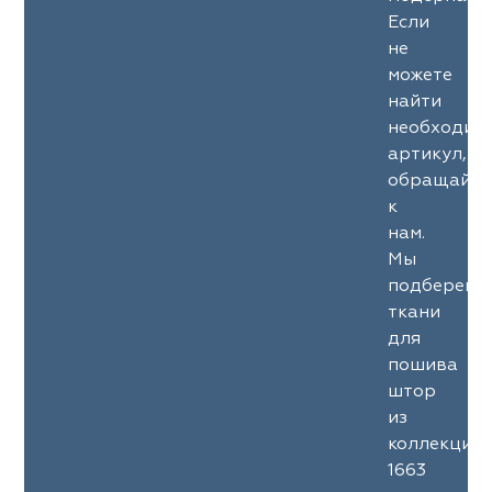
Если
не
можете
найти
необходим
артикул,
обращайте
к
нам.
Мы
подберем
ткани
для
пошива
штор
из
коллекции
1663