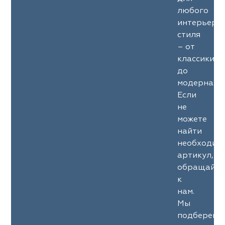
любого
интерьерн
стиля
– от
классики
до
модерна.
Если
не
можете
найти
необходим
артикул,
обращайте
к
нам.
Мы
подберем