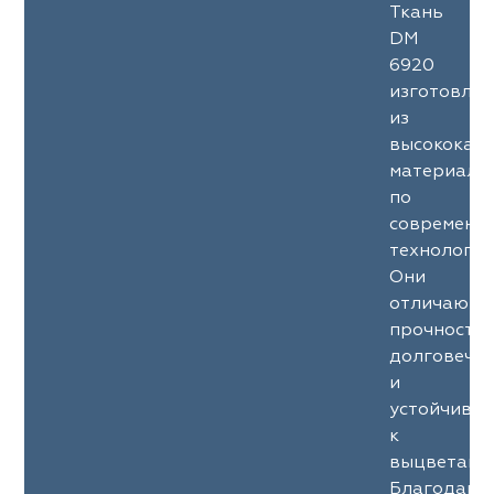
Ткань
ephant
ephant
Altamarca
Altamarca
DM
6920
ya
ya
Musso Durani
Musso Durani
изготовле
из
 Luxe
 Luxe
Prime-Sama
Prime-Sama
высококач
материало
mout
mout
Elysium
Elysium
по
современн
ko Line
ko Line
Forever
Forever
технология
Они
onto
onto
Lidoma Home
Lidoma Home
отличаютс
прочность
obella
obella
Bondy
Bondy
долговечн
и
dotessuti
dotessuti
Cassandra
Cassandra
устойчиво
к
ntex-M
ntex-M
Symphony
Symphony
выцветани
Благодаря