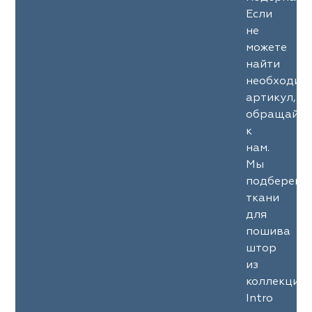
Если
не
можете
найти
необходим
артикул,
обращайте
к
нам.
Мы
подберем
ткани
для
пошива
штор
из
коллекции
Intro