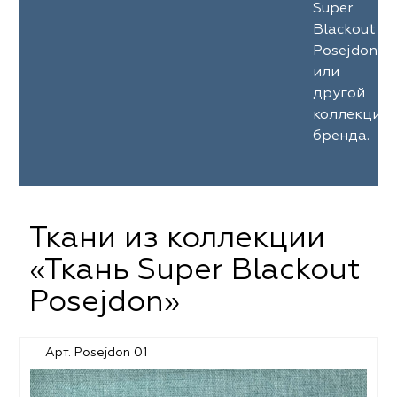
Super
Blackout
Posejdon
или
другой
коллекции
бренда.
Ткани из коллекции
«Ткань Super Blackout
Posejdon»
Арт. Posejdon 01