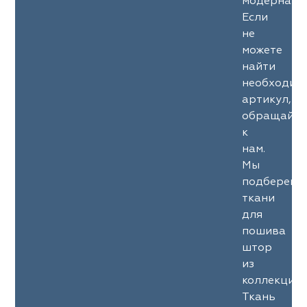
модерна.
Если
не
можете
найти
необходим
артикул,
обращайте
к
нам.
Мы
подберем
ткани
для
пошива
штор
из
коллекции
Ткань