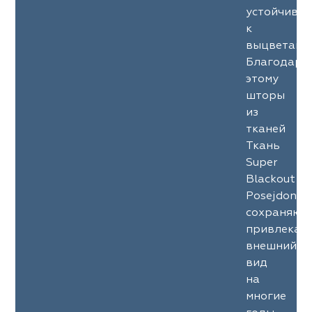
ena
ena
Philosophy
Philosophy
устойчиво
к
as Prime
as Prime
Trento Studio
Nur
выцветани
Благодаря
cartina
ento Studio
Nur
LoomArt
этому
шторы
om Art
cartina
из
тканей
Ткань
Super
Blackout
Posejdon
сохраняют
привлекат
внешний
вид
на
многие