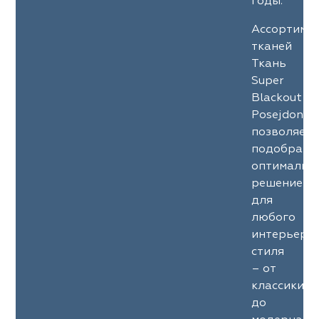
годы.
Ассортиме
тканей
Ткань
Super
Blackout
Posejdon
позволяет
подобрать
оптимальн
решение
для
любого
интерьерн
стиля
– от
классики
до