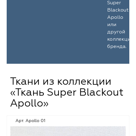
Super
Blackout
Apollo
или
другой
коллекции
бренда.
Ткани из коллекции
«Ткань Super Blackout
Apollo»
Арт. Apollo 01