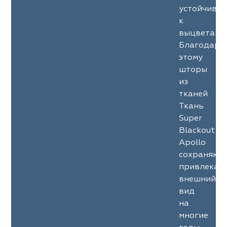
ena
ena
Philosophy
Philosophy
устойчиво
к
as Prime
as Prime
Trento Studio
Nur
выцветани
Благодаря
cartina
ento Studio
Nur
LoomArt
этому
шторы
om Art
cartina
из
тканей
Ткань
Super
Blackout
Apollo
сохраняют
привлекат
внешний
вид
на
многие