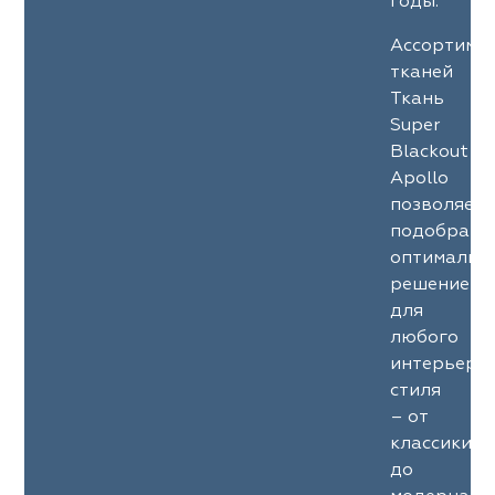
годы.
Ассортиме
тканей
Ткань
Super
Blackout
Apollo
позволяет
подобрать
оптимальн
решение
для
любого
интерьерн
стиля
– от
классики
до