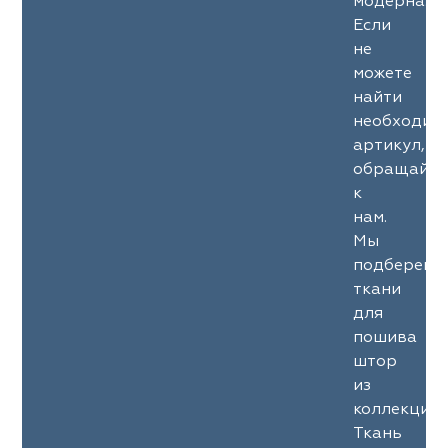
модерна.
Если
не
можете
найти
необходим
артикул,
обращайте
к
нам.
Мы
подберем
ткани
для
пошива
штор
из
коллекции
Ткань