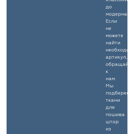
классики
до
модерна.
Если
не
можете
найти
необходим
артикул,
обращайте
к
нам.
Мы
подберем
ткани
для
пошива
штор
из