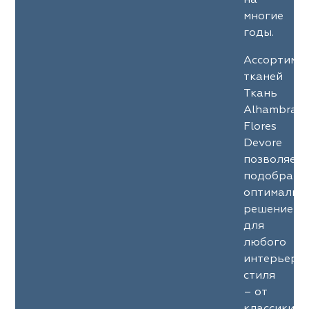
на
многие
годы.
Ассортиме
тканей
Ткань
Alhambra
Flores
Devore
позволяет
подобрать
оптимальн
решение
для
любого
интерьерн
стиля
– от