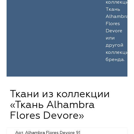
коллекции
Ткань
Alhambra
Flores
Devore
или
другой
коллекции
бренда.
Ткани из коллекции
«Ткань Alhambra
Flores Devore»
Арт. Alhambra Flores Devore 91