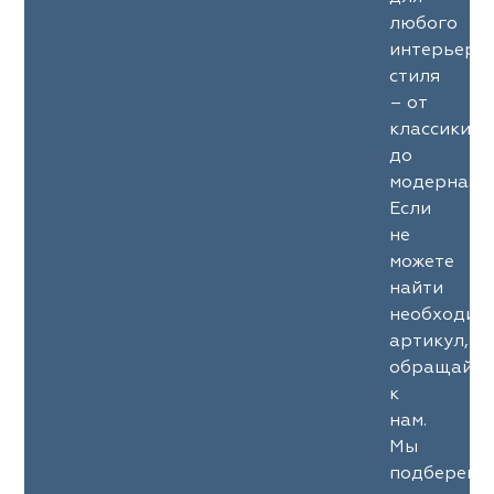
любого
интерьерн
стиля
– от
классики
до
модерна.
Если
не
можете
найти
необходим
артикул,
обращайте
к
нам.
Мы
подберем