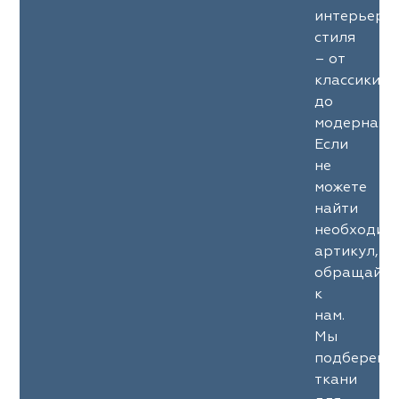
интерьерн
стиля
– от
классики
до
модерна.
Если
не
можете
найти
необходим
артикул,
обращайте
к
нам.
Мы
подберем
ткани