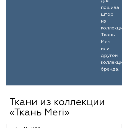
для
пошива
штор
из
коллекции
Ткань
Meri
или
другой
коллекции
бренда.
Ткани из коллекции
«Ткань Meri»