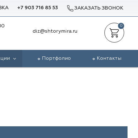
ВКА
+7 903 716 85 53
ЗАКАЗАТЬ ЗВОНОК
00
0
diz@shtorymira.ru
кции
Портфолио
Контакты