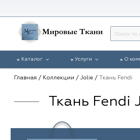
Каталог
Услуги
О ком
Главная
/
Коллекции
/
Jolie
/
Ткань Fendi
Ткань Fendi J
Vip Dekor
Доставка в регионы
Гарантии
5 Авеню
Arya Home
Разработка эскиза окна
Статьи
Galleria Arben