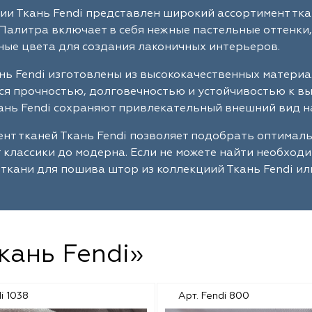
ии Ткань Fendi представлен широкий ассортимент тка
Палитра включает в себя нежные пастельные оттенки,
ые цвета для создания лаконичных интерьеров.
нь Fendi изготовлены из высококачественных матери
я прочностью, долговечностью и устойчивостью к в
ань Fendi сохраняют привлекательный внешний вид на
нт тканей Ткань Fendi позволяет подобрать оптимал
т классики до модерна. Если не можете найти необход
ткани для пошива штор из коллекциий Ткань Fendi ил
кань Fendi»
i 1038
Арт. Fendi 800