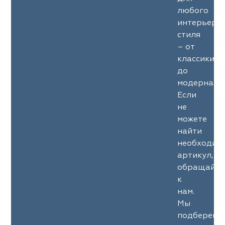
любого
интерьерн
стиля
– от
классики
до
модерна.
Если
не
можете
найти
необходим
артикул,
обращайте
к
нам.
Мы
подберем