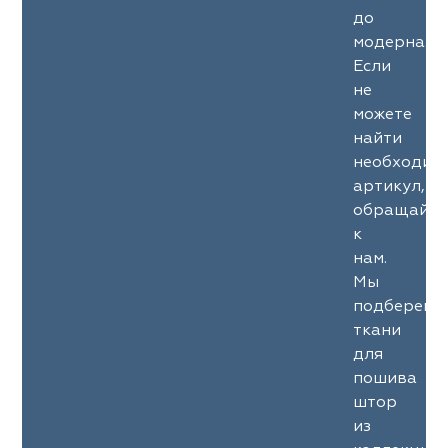
до
модерна.
Если
не
можете
найти
необходим
артикул,
обращайте
к
нам.
Мы
подберем
ткани
для
пошива
штор
из