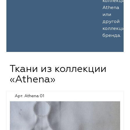
коллекции
Athena
или
другой
коллекции
бренда.
Ткани из коллекции
«Athena»
Арт. Athena 01