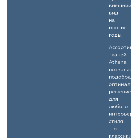
ena
ena
Philosophy
Philosophy
внешний
вид
as Prime
as Prime
Trento Studio
Nur
на
многие
cartina
ento Studio
Nur
LoomArt
годы.
om Art
cartina
Ассортиме
тканей
Athena
позволяет
подобрать
оптимальн
решение
для
любого
интерьерн
стиля
– от
классики