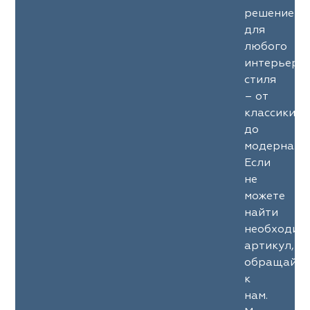
решение
для
любого
интерьерн
стиля
– от
классики
до
модерна.
Если
не
можете
найти
необходим
артикул,
обращайте
к
нам.