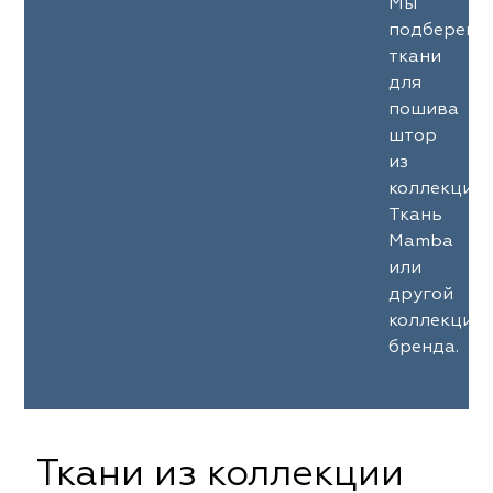
Мы
подберем
ткани
для
пошива
штор
из
коллекции
Ткань
Mamba
или
другой
коллекции
бренда.
Ткани из коллекции