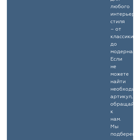
любого
интерьерн
стиля
– от
классики
до
модерна.
Если
не
можете
найти
необходим
артикул,
обращайте
к
нам.
Мы
подберем