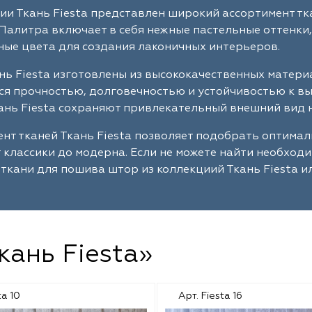
ии Ткань Fiesta представлен широкий ассортимент тк
Палитра включает в себя нежные пастельные оттенки,
ые цвета для создания лаконичных интерьеров.
нь Fiesta изготовлены из высококачественных матери
я прочностью, долговечностью и устойчивостью к в
ань Fiesta сохраняют привлекательный внешний вид н
нт тканей Ткань Fiesta позволяет подобрать оптима
т классики до модерна. Если не можете найти необход
ткани для пошива штор из коллекциий Ткань Fiesta и
кань Fiesta»
ta 10
Арт. Fiesta 16