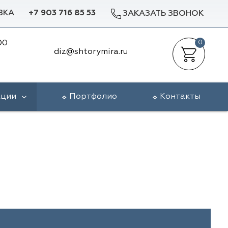
ВКА
+7 903 716 85 53
ЗАКАЗАТЬ ЗВОНОК
00
0
diz@shtorymira.ru
кции
Портфолио
Контакты