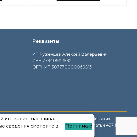
Реквизиты
ИП Руженцев Алексей Валерьевич
ИНН 773409121532
ОГРНИП 307770000069513
ий интернет-магазина.
те носит ознакомительный характер и ни при каких
ной офертой, определяемой положениями Статьи 437 ГК
ые сведения смотрите в
Принимаю