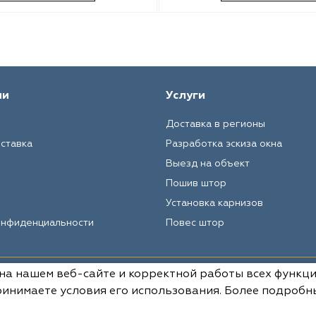
ии
Услуги
Доставка в регионы
оставка
Разработка эскиза окна
Выезд на объект
Пошив штор
Установка карнизов
онфиденциальности
Повес штор
 на нашем веб-сайте и корректной работы всех функц
Вся информация на данном сай
условиях не является публич
инимаете условия его использования. Более подробн
РФ.