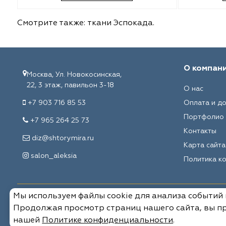
Malurus
O'Interior Studio
Смотрите также:
ткани Эспокада
.
Park Deco
Malurus
Dr.Deco
Park Deco
О компан
Москва, Ул. Новокосинская,
Vistex
Vistex
22, 3 этаж, павильон 3-18
О нас
+7 903 716 85 53
Оплата и д
Hasbor
Dr.Deco
Портфолио
+7 965 264 25 73
Контакты
Jolie
Hasbor
diz@shtorymira.ru
Карта сайта
salon_aleksia
Black
Jolie
Политика к
Nope
Nope
Мы используем файлы cookie для анализа событий
© 2026, Мировые ткани. Все права защищены.
VRN Home
Black
Продолжая просмотр страниц нашего сайта, вы пр
нашей
Политике конфиденциальности
.