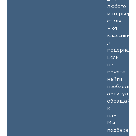
любого
интерьерн
стиля
– от
классики
до
модерна.
Если
не
можете
найти
необходим
артикул,
обращайте
к
нам.
Мы
подберем