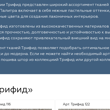
ии Трифид представлен широкий ассортимент тканей 
Палитра включает в себя нежные пастельные оттенки,
ые цвета для создания лаконичных интерьеров.
фид изготовлены из высококачественных материалов 
я прочностью, долговечностью и устойчивостью к в
ифид сохраняют привлекательный внешний вид на мн
нт тканей Трифид позволяет подобрать оптимальное
ки до модерна. Если не можете найти необходимый ар
 пошива штор из коллекциий Трифид или другой колл
Трифид»
фид 116
Арт. Трифид 122