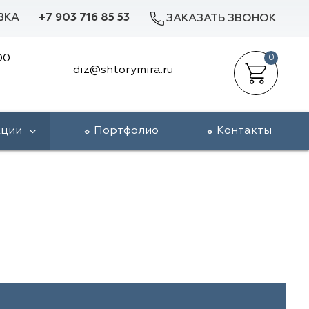
ВКА
+7 903 716 85 53
ЗАКАЗАТЬ ЗВОНОК
00
0
diz@shtorymira.ru
кции
Портфолио
Контакты