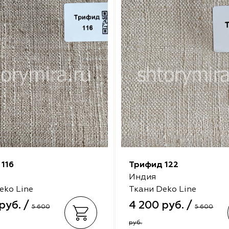
116
Трифид 122
Индия
eko Line
Ткани Deko Line
руб. /
4 200 руб. /
5 600
5 600
руб.