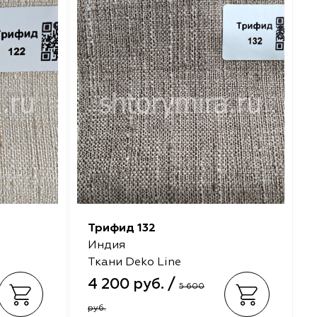
Трифид 132
Индия
Ткани Deko Line
4 200 руб. /
5 600
руб.