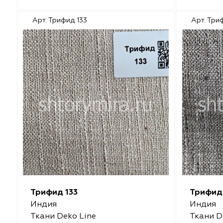
Malurus
O'Interior Studio
Арт. Трифид 133
Арт. Три
Park Deco
Malurus
Dr.Deco
Park Deco
Vistex
Vistex
Hasbor
Dr.Deco
Jolie
Hasbor
Black
Jolie
Nope
Nope
Трифид 133
Трифид
VRN Home
Black
Индия
Индия
Ткани Deko Line
Ткани D