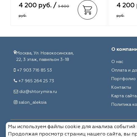
Melange
VRN Home
4 200 руб. /
4 200 
5 600
руб.
руб.
Decolab
Melange
Sofia
Decolab
Avgust
Sofia
О компан
Москва, Ул. Новокосинская,
22, 3 этаж, павильон 3-18
Textil Express
Avgust
О нас
+7 903 716 85 53
Оплата и д
Megara
Megara
Портфолио
+7 965 264 25 73
Контакты
Aisa
Aisa
diz@shtorymira.ru
Карта сайта
salon_aleksia
Lyra
Lyra
Политика к
Meksan
Meksan
Мы используем файлы cookie для анализа событий
© 2026, Мировые ткани. Все права защищены.
Продолжая просмотр страниц нашего сайта, вы пр
Ultra fabrics
Ultra fabrics