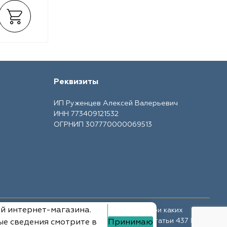
Реквизиты
ИП Руженцев Алексей Валерьевич
ИНН 773409121532
ОГРНИП 307770000069513
ий интернет-магазина.
те носит ознакомительный характер и ни при каких
ной офертой, определяемой положениями Статьи 437 ГК
ые сведения смотрите в
Принимаю