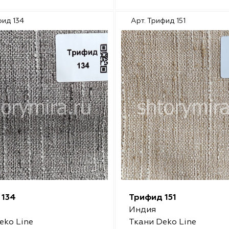
фид 134
Арт. Трифид 151
 134
Трифид 151
Индия
eko Line
Ткани Deko Line