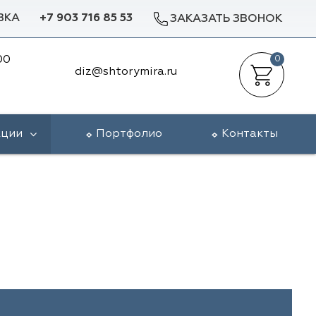
ВКА
+7 903 716 85 53
ЗАКАЗАТЬ ЗВОНОК
00
0
diz@shtorymira.ru
кции
Портфолио
Контакты