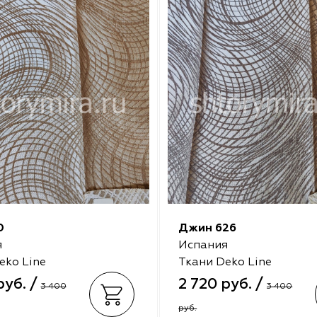
0
Джин 626
я
Испания
eko Line
Ткани Deko Line
руб. /
2 720 руб. /
3 400
3 400
руб.