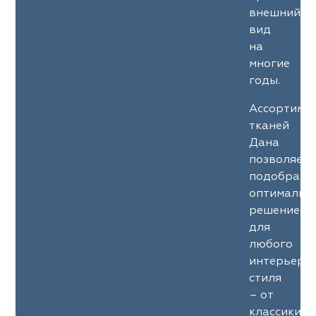
ena
ena
Philosophy
Philosophy
внешний
вид
as Prime
as Prime
Trento Studio
Nur
на
многие
cartina
ento Studio
Nur
LoomArt
годы.
om Art
cartina
Ассортиме
тканей
Дана
позволяет
подобрать
оптимальн
решение
для
любого
интерьерн
стиля
– от
классики