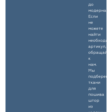
до
модерна.
Если
не
можете
найти
необходим
артикул,
обращайте
к
нам.
Мы
подберем
ткани
для
пошива
штор
из