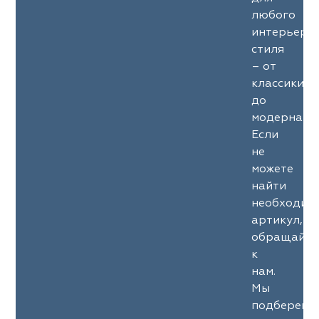
любого
интерьерн
стиля
– от
классики
до
модерна.
Если
не
можете
найти
необходим
артикул,
обращайте
к
нам.
Мы
подберем