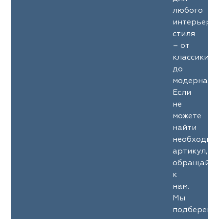
любого
интерьерн
стиля
– от
классики
до
модерна.
Если
не
можете
найти
необходим
артикул,
обращайте
к
нам.
Мы
подберем