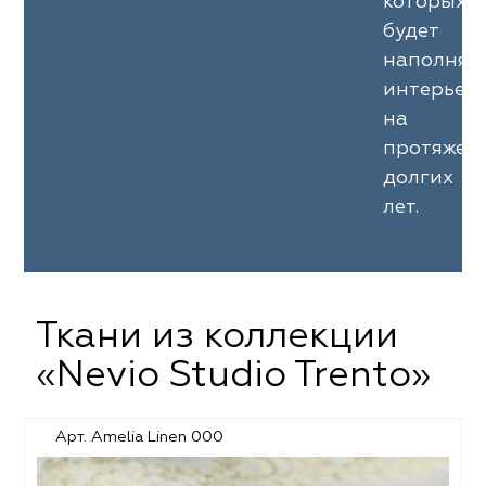
которых
будет
наполнят
интерьер
на
протяжен
долгих
лет.
Ткани из коллекции
«Nevio Studio Trento»
Арт. Amelia Linen 000