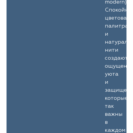
modern).
Спокойна
цветовая
палитра
и
натураль
нити
создают
ощущени
уюта
и
защищенн
которые
так
важны
в
каждом