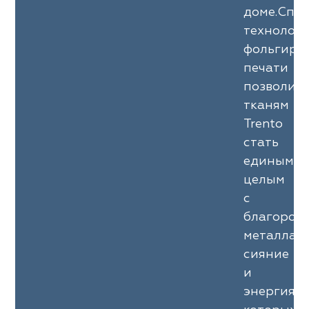
доме.Спе
технолог
фольгиро
печати
позволил
тканям
Trento
стать
единым
целым
с
благород
металлам
сияние
и
энергия