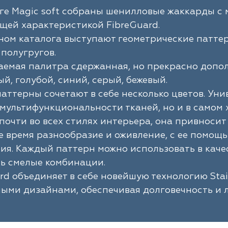
ге Magic soft собраны шенилловые жаккарды с м
щей характеристикой FibreGuard.
ом каталога выступают геометрические паттер
 полугругов.
аемая палитра сдержанная, но прекрасно допо
й, голубой, синий, серый, бежевый.
аттерны сочетают в себе несколько цветов. Уни
 мультифункциональности тканей, но и в самом 
почти во всех стилях интерьера, она привноси
же время разнообразие и оживление, с ее помо
я. Каждый паттерн можно использовать в каче
ь смелые комбинации.
rd объединяет в себе новейшую технологию Stain
ыми дизайнами, обеспечивая долговечность и л