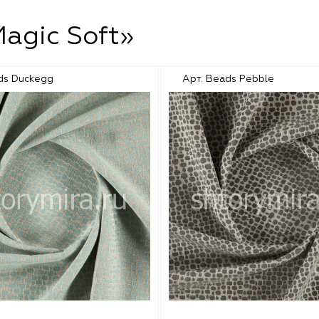
agic Soft»
ds Duckegg
Арт. Beads Pebble