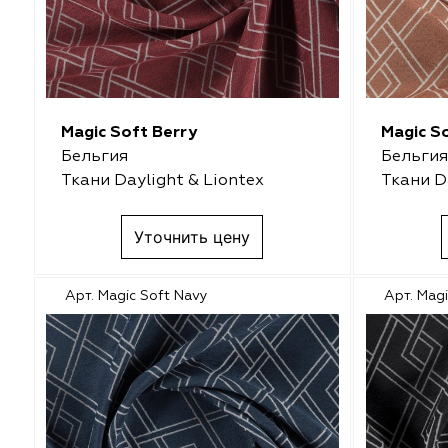
Amazontextile
Amazontextile
Lara
Lara
Magic Soft Berry
Magic S
Breezz
Breezz
Бельгия
Бельгия
Ткани Daylight & Liontex
Ткани D
WGART
WGART
Anka Textile
Anka Textile
Уточнить цену
INN textile
Textil Express
Арт. Magic Soft Navy
Арт. Mag
Winbrella
INN textile
Laime Collection
Winbrella
Chetintex
Chetintex