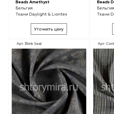
Beads Amethyst
Beads D
Malurus
O'Interior Studio
Бельгия
Бельгия
Ткани Daylight & Liontex
Ткани D
Park Deco
Malurus
Уточнить цену
Dr.Deco
Park Deco
Vistex
Vistex
Арт. Blink Seal
Арт. Con
Hasbor
Dr.Deco
Jolie
Hasbor
Black
Jolie
Nope
Nope
VRN Home
Black