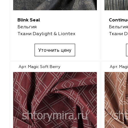
Melange
VRN Home
Decolab
Melange
Blink Seal
Continu
Бельгия
Бельгия
Sofia
Decolab
Ткани Daylight & Liontex
Ткани D
Avgust
Sofia
Уточнить цену
Textil Express
Avgust
Арт. Magic Soft Berry
Арт. Mag
Megara
Megara
Aisa
Aisa
Lyra
Lyra
Meksan
Meksan
Ultra fabrics
Ultra fabrics