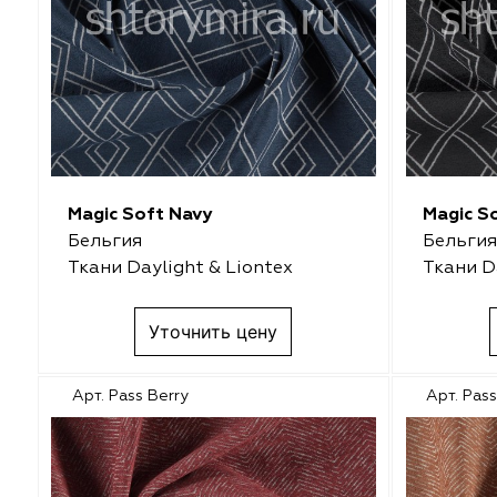
Marufabrics
Marufabrics
Elephant
Elephant
Altamarca
Altamarca
Wiya
Wiya
Magic Soft Navy
Magic S
Musso Durani
Musso Durani
Бельгия
Бельгия
Ткани Daylight & Liontex
Ткани D
La Luxe
La Luxe
Уточнить цену
Prime-Sama
Prime-Sama
Арт. Pass Berry
Арт. Pas
Dimout
Dimout
Elysium
Elysium