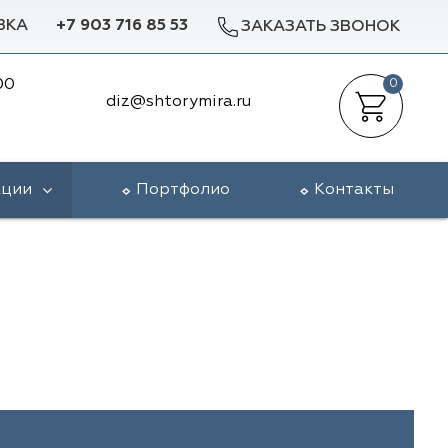
ВКА
+7 903 716 85 53
ЗАКАЗАТЬ ЗВОНОК
00
0
diz@shtorymira.ru
кции
Портфолио
Контакты