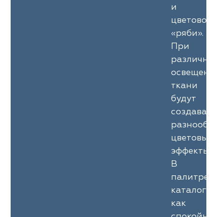
и
цветовой
«ряби».
При
различно
освещени
ткани
будут
создавать
разнообр
цветовые
эффекты.
В
палитре
каталога
как
спокойны