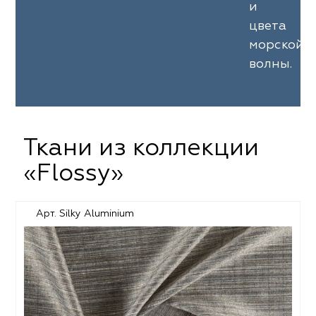
и
цвета
морской
волны.
Ткани из коллекции
«Flossy»
Арт. Silky Aluminium