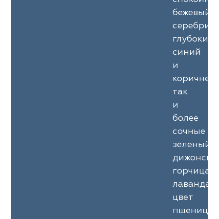
бежевый,
серебрис
глубокий
синий
и
коричневы
так
и
более
сочные
зеленый,
дижонска
горчица,
лаванда,
цвет
пшеницы