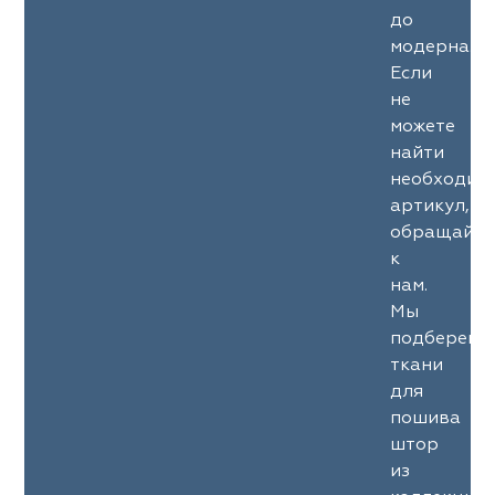
до
модерна.
Если
не
можете
найти
необходим
артикул,
обращайте
к
нам.
Мы
подберем
ткани
для
пошива
штор
из