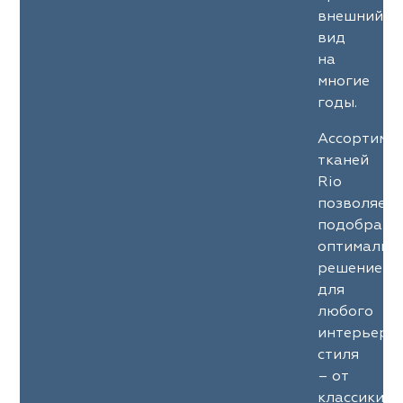
ena
ena
Philosophy
Philosophy
внешний
вид
as Prime
as Prime
Trento Studio
Nur
на
многие
cartina
ento Studio
Nur
LoomArt
годы.
om Art
cartina
Ассортиме
тканей
Rio
позволяет
подобрать
оптимальн
решение
для
любого
интерьерн
стиля
– от
классики