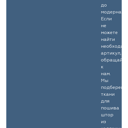
до
модерна.
Если
не
можете
найти
необходим
артикул,
обращайте
к
нам.
Мы
подберем
ткани
для
пошива
штор
из