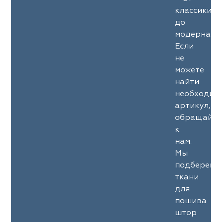
классики
до
модерна.
Если
не
можете
найти
необходим
артикул,
обращайте
к
нам.
Мы
подберем
ткани
для
пошива
штор