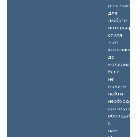
решение
для
любого
интерьерн
стиля
– от
классики
до
модерна.
Если
не
можете
найти
необходим
артикул,
обращайте
к
нам.