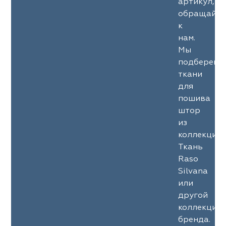
артикул,
обращайте
к
нам.
Мы
подберем
ткани
для
пошива
штор
из
коллекции
Ткань
Raso
Silvana
или
другой
коллекции
бренда.