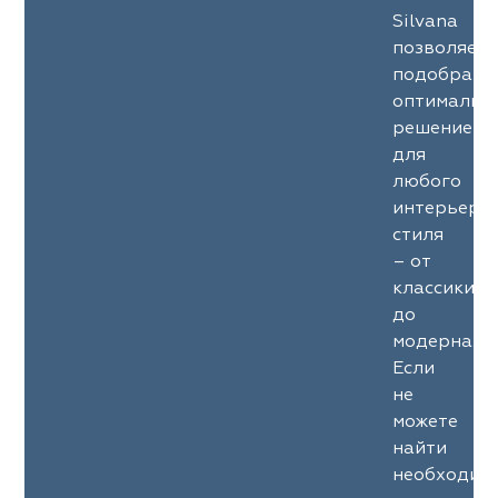
Silvana
позволяет
подобрать
оптимальн
решение
для
любого
интерьерн
стиля
– от
классики
до
модерна.
Если
не
можете
найти
необходим