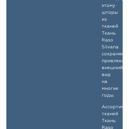
ena
ena
Philosophy
Philosophy
этому
шторы
as Prime
as Prime
Trento Studio
Nur
из
тканей
cartina
ento Studio
Nur
LoomArt
Ткань
Raso
om Art
cartina
Silvana
сохраняют
привлекат
внешний
вид
на
многие
годы.
Ассортиме
тканей
Ткань
Raso