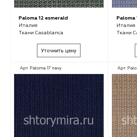
Marufabrics
Marufabrics
Paloma 12 esmerald
Paloma 
Elephant
Elephant
Италия
Италия
Ткани Casablanca
Ткани C
Altamarca
Altamarca
Уточнить цену
Wiya
Wiya
Musso Durani
Musso Durani
Арт. Paloma 17 navy
Арт. Pal
La Luxe
La Luxe
Prime-Sama
Prime-Sama
Dimout
Dimout
Elysium
Elysium