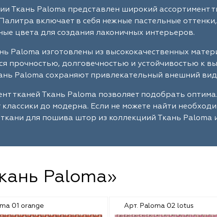
ии Ткань Paloma представлен широкий ассортимент т
Палитра включает в себя нежные пастельные оттенки,
ые цвета для создания лаконичных интерьеров.
нь Paloma изготовлены из высококачественных матер
я прочностью, долговечностью и устойчивостью к в
ань Paloma сохраняют привлекательный внешний вид 
нт тканей Ткань Paloma позволяет подобрать оптим
т классики до модерна. Если не можете найти необход
ткани для пошива штор из коллекциий Ткань Paloma 
Ткань Paloma»
oma 01 orange
Арт. Paloma 02 lotus