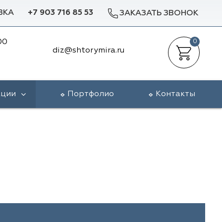
ВКА
+7 903 716 85 53
ЗАКАЗАТЬ ЗВОНОК
00
0
diz@shtorymira.ru
кции
Портфолио
Контакты