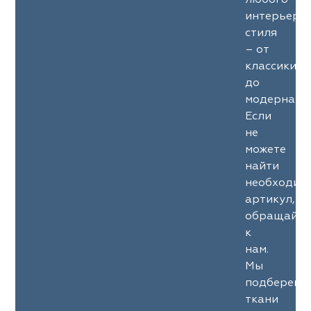
любого
интерьерн
стиля
– от
классики
до
модерна.
Если
не
можете
найти
необходим
артикул,
обращайте
к
нам.
Мы
подберем
ткани