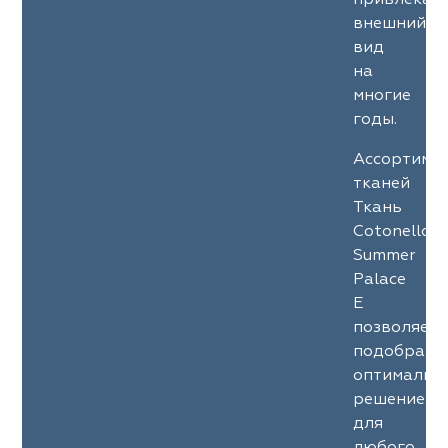
привлекат
внешний
вид
на
многие
годы.
Ассортиме
тканей
Ткань
Cotonello
Summer
Palace
E
позволяет
подобрать
оптимальн
решение
для