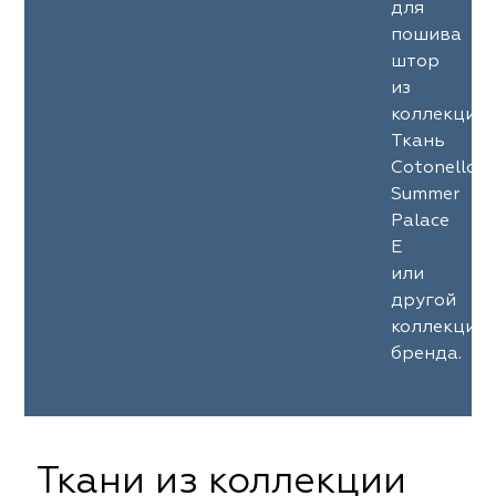
для
пошива
штор
из
коллекции
Ткань
Cotonello
Summer
Palace
E
или
другой
коллекции
бренда.
Ткани из коллекции