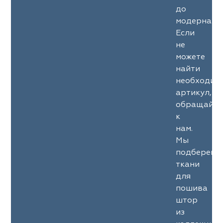
до
модерна.
Если
не
можете
найти
необходим
артикул,
обращайте
к
нам.
Мы
подберем
ткани
для
пошива
штор
из