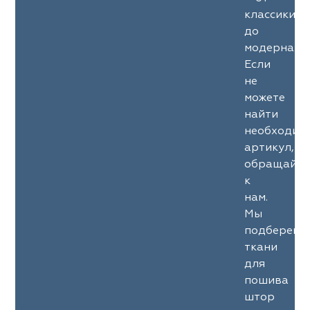
классики
до
модерна.
Если
не
можете
найти
необходим
артикул,
обращайте
к
нам.
Мы
подберем
ткани
для
пошива
штор