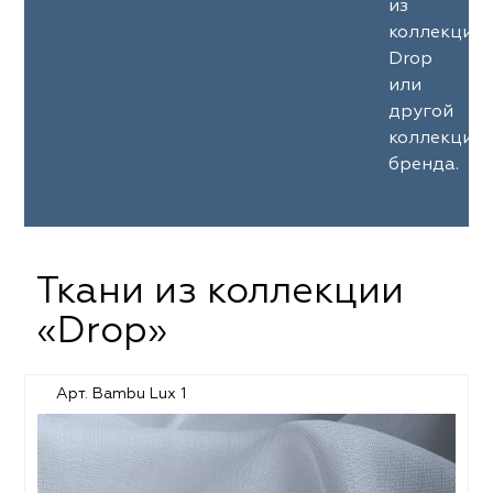
из
коллекции
Drop
или
другой
коллекции
бренда.
Ткани из коллекции
«Drop»
Арт. Bambu Lux 1