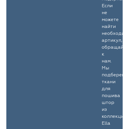
Если
не
можете
найти
необходим
артикул,
обращайте
к
нам.
Мы
подберем
ткани
для
пошива
штор
из
коллекции
Ella