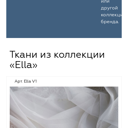
или
другой
коллекции
бренда.
Ткани из коллекции
«Ella»
Арт. Ella V1