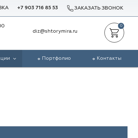
ВКА
+7 903 716 85 53
ЗАКАЗАТЬ ЗВОНОК
00
0
diz@shtorymira.ru
кции
Портфолио
Контакты