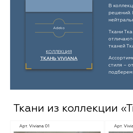
Galleria Arben
Выезд на объект
Отзывы
Dom Caro
В коллекц
Назад
Назад
Назад
Назад
решений. 
Espocada
Пошив штор
Dana Panorama
нейтральн
Adeko
Iliv
Установка карнизов
Daylight
Ткани Тка
отличаютс
Dana Panorama
Повес штор
Sunbrella
тканей Тк
КОЛЛЕКЦИЯ
Ассортиме
ТКАНЬ VIVIANA
Daylight
Espocada
стиля – о
подберем 
Casablanca
ILIV
Rof
Rof
Dom Caro
TD Collection
Ткани из коллекции «Т
Sunbrella
Casablanca
Арт. Viviana 01
Арт. Vivi
5 Авеню
Vip Dekor