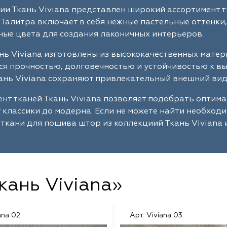
ии Ткань Viviana представлен широкий ассортимент т
Палитра включает в себя нежные пастельные оттенки,
ые цвета для создания лаконичных интерьеров.
нь Viviana изготовлены из высококачественных мате
я прочностью, долговечностью и устойчивостью к в
ань Viviana сохраняют привлекательный внешний вид 
нт тканей Ткань Viviana позволяет подобрать оптим
т классики до модерна. Если не можете найти необход
ткани для пошива штор из коллекциий Ткань Viviana 
кань Viviana»
ana 02
Арт. Viviana 03