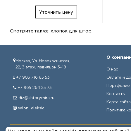
Melange
VRN Home
Уточнить цену
Decolab
Melange
Sofia
Decolab
Смотрите также:
хлопок для штор
.
Avgust
Sofia
О компан
Textil Express
Avgust
Москва, Ул. Новокосинская,
22, 3 этаж, павильон 3-18
О нас
Megara
Megara
+7 903 716 85 53
Оплата и д
Портфолио
Aisa
Aisa
+7 965 264 25 73
Контакты
diz@shtorymira.ru
Lyra
Lyra
Карта сайта
salon_aleksia
Политика к
Meksan
Meksan
Ultra fabrics
Ultra fabrics